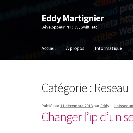
Eddy Martignier
Aller
Aller
à
au
Développeur PHP, JS, Swift, etc.
la
contenu
navigation
Accueil
À propos
Informatique
Catégorie :
Reseau
Publié par
11 décembre 2013
par
Eddy
—
Laisser u
Changer l’ip d’un s