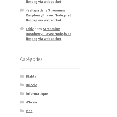
ffmpeg via websocket
YesPapa
dans
Streaming
RaspberryPi avec Node.js et
ffmpeg via websocket
Eddy
dans
Streaming
RaspberryPi avec Node.js et
ffmpeg via websocket
Catégories
Blabla
Bricole
Informatique
iPhone
Mac