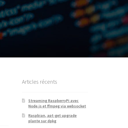
Articles récents
Streaming RaspberryPi avec
Node.js et ffmpeg via websocket
Raspbian, apt-get upgrade
plante sur dpkg