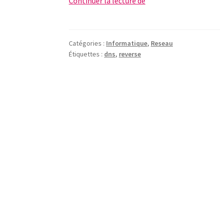
Changer
Continuer la lecture de
l’ip
d’un
serveur
Catégories :
Informatique
,
Reseau
smtp,
Étiquettes :
dns
,
reverse
check-
list…