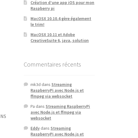
Création d’une app iOS pour mon
Raspberry pi
MacOSX 10.10.4 gère également
le trim!
MacOSX 10.11 et Adobe
CreativeSuite 6, java, solution
Commentaires récents
mk3d
dans
Streaming
RaspberryPi avec Node.js et
ffmpeg via websocket
Pa
dans
Streaming RaspberryPi
avec Node.js et ffmpeg via
DNS
websocket
Eddy
dans
Streaming
RaspberryPi avec Node.js et