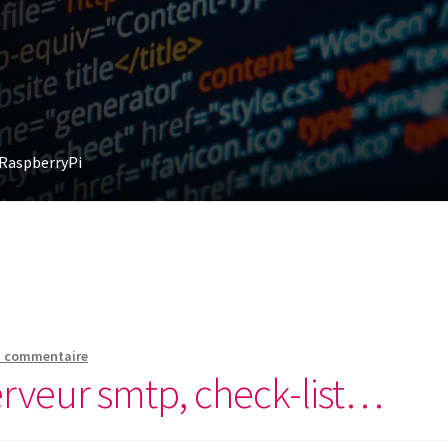
RaspberryPi
n commentaire
erveur smtp, check-list…