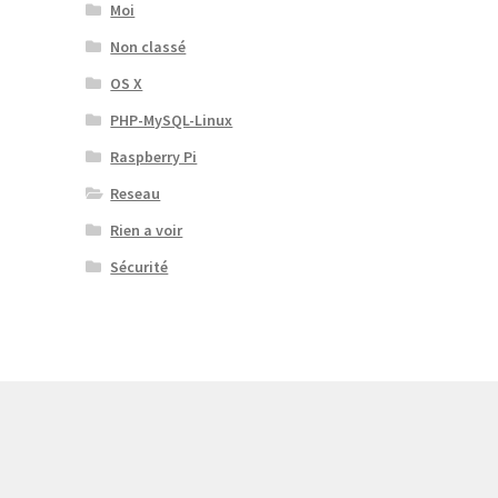
Moi
Non classé
OS X
PHP-MySQL-Linux
Raspberry Pi
Reseau
Rien a voir
Sécurité