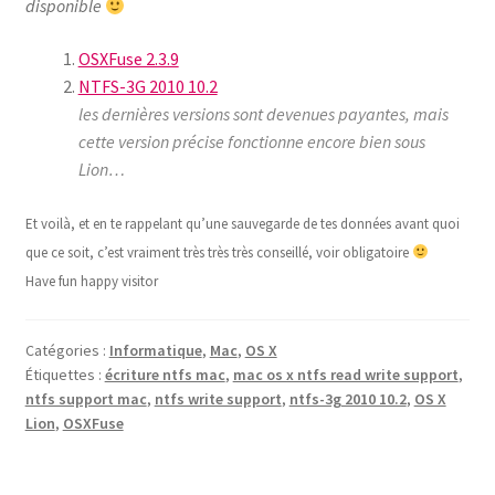
disponible
OSXFuse 2.3.9
NTFS-3G 2010 10.2
les dernières versions sont devenues payantes, mais
cette version précise fonctionne encore bien sous
Lion…
Et voilà, et en te rappelant qu’une sauvegarde de tes données avant quoi
que ce soit, c’est vraiment très très très conseillé, voir obligatoire
Have fun happy visitor
Catégories :
Informatique
,
Mac
,
OS X
Étiquettes :
écriture ntfs mac
,
mac os x ntfs read write support
,
ntfs support mac
,
ntfs write support
,
ntfs-3g 2010 10.2
,
OS X
Lion
,
OSXFuse