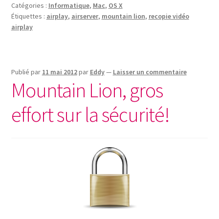
Catégories :
Informatique
,
Mac
,
OS X
Étiquettes :
airplay
,
airserver
,
mountain lion
,
recopie vidéo
airplay
Publié par
11 mai 2012
par
Eddy
—
Laisser un commentaire
Mountain Lion, gros
effort sur la sécurité!