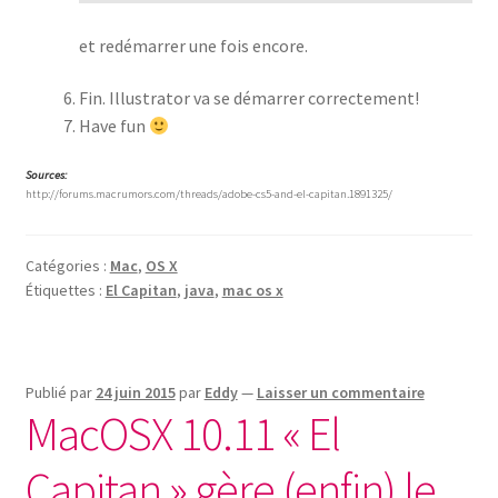
et redémarrer une fois encore.
Fin. Illustrator va se démarrer correctement!
Have fun
Sources:
http://forums.macrumors.com/threads/adobe-cs5-and-el-capitan.1891325/
Catégories :
Mac
,
OS X
Étiquettes :
El Capitan
,
java
,
mac os x
Publié par
24 juin 2015
par
Eddy
—
Laisser un commentaire
MacOSX 10.11 « El
Capitan » gère (enfin) le