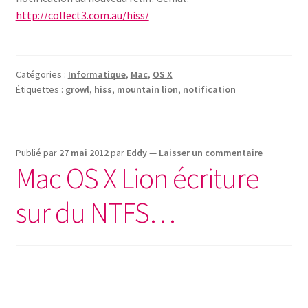
http://collect3.com.au/hiss/
Catégories :
Informatique
,
Mac
,
OS X
Étiquettes :
growl
,
hiss
,
mountain lion
,
notification
Publié par
27 mai 2012
par
Eddy
—
Laisser un commentaire
Mac OS X Lion écriture
sur du NTFS…