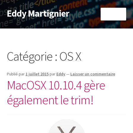
Eddy Martignier
Aller
Aller
Menu
à
au
la
contenu
Accueil
navigation
À propos
Catégorie :
OS X
Informatique
Publié par
1 juillet 2015
par
Eddy
—
Laisser un commentaire
RaspberryPi
MacOSX 10.10.4 gère
également le trim!