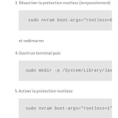
Désactiver la pretection rootless (
temporairement
)
 sudo nvram boot-args="rootless=0"
et redémarrer
Ouvrir un terminal puis:
sudo mkdir -p /System/Library/Java/
Activer la protection rootless:
sudo nvram boot-args="rootless=1"