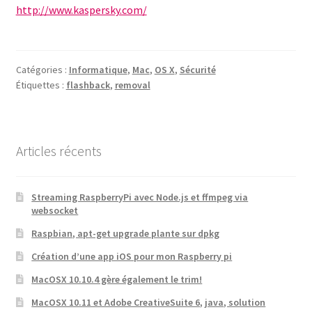
http://www.kaspersky.com/
Catégories :
Informatique
,
Mac
,
OS X
,
Sécurité
Étiquettes :
flashback
,
removal
Articles récents
Streaming RaspberryPi avec Node.js et ffmpeg via
websocket
Raspbian, apt-get upgrade plante sur dpkg
Création d’une app iOS pour mon Raspberry pi
MacOSX 10.10.4 gère également le trim!
MacOSX 10.11 et Adobe CreativeSuite 6, java, solution