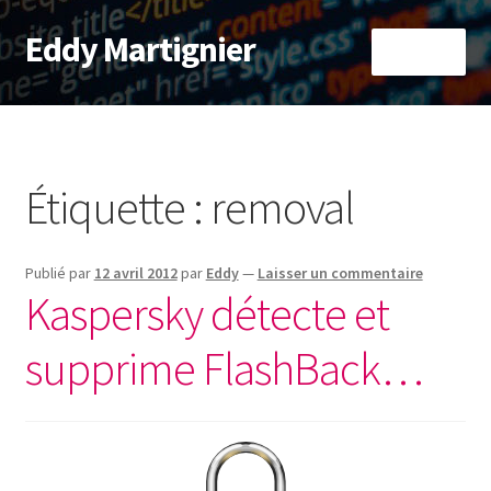
Eddy Martignier
Aller
Aller
Menu
à
au
la
contenu
Accueil
navigation
À propos
Étiquette :
removal
Informatique
Publié par
12 avril 2012
par
Eddy
—
Laisser un commentaire
RaspberryPi
Kaspersky détecte et
supprime FlashBack…