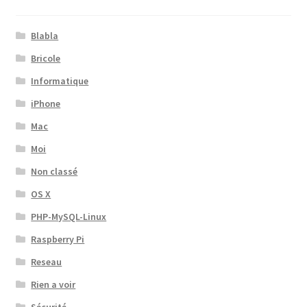
Blabla
Bricole
Informatique
iPhone
Mac
Moi
Non classé
OS X
PHP-MySQL-Linux
Raspberry Pi
Reseau
Rien a voir
Sécurité