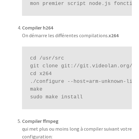
mon premier script node.js fonction
Compiler h264
On démarre les différentes compilations.
x264
cd
/
usr
/
git 
clone
git
:
cd 
.
/
configure
--
host
=
arm
-
unknown
-
linu
sudo 
make 
install
Compiler ffmpeg
qui met plus ou moins long à compiler suivant votre
configuration: