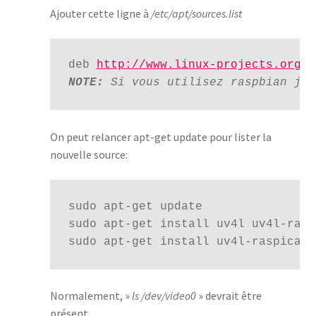
Ajouter cette ligne à
/etc/apt/sources.list
deb 
http://www.linux-projects.org/l
NOTE:
 Si vous utilisez raspbian jes
On peut relancer apt-get update pour lister la
nouvelle source:
sudo apt-get update

sudo apt-get install uv4l uv4l-raspi
sudo apt-get install uv4l-raspicam-
Normalement, »
ls /dev/video0
» devrait être
présent.