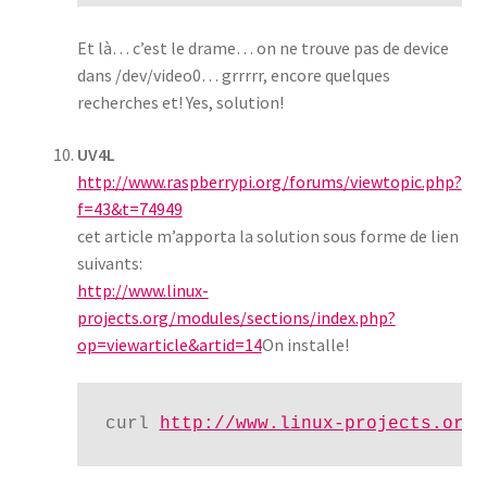
Et là… c’est le drame… on ne trouve pas de device
dans /dev/video0… grrrrr, encore quelques
recherches et! Yes, solution!
UV4L
http://www.raspberrypi.org/forums/viewtopic.php?
f=43&t=74949
cet article m’apporta la solution sous forme de lien
suivants:
http://www.linux-
projects.org/modules/sections/index.php?
op=viewarticle&artid=14
On installe!
curl 
http://www.linux-projects.org/