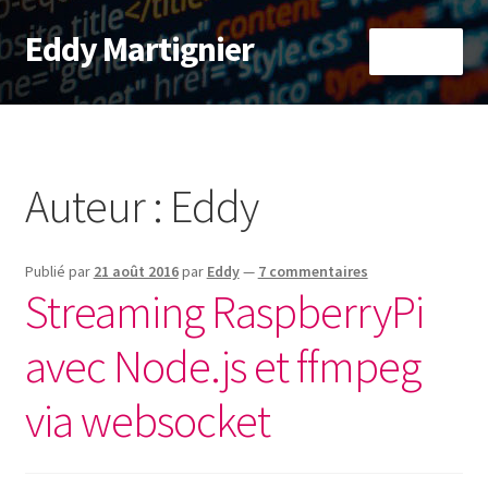
Eddy Martignier
Aller
Aller
Menu
à
au
la
contenu
Accueil
navigation
À propos
Auteur :
Eddy
Informatique
Publié par
21 août 2016
par
Eddy
—
7 commentaires
RaspberryPi
Streaming RaspberryPi
avec Node.js et ffmpeg
via websocket