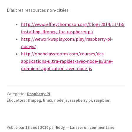
D’autres ressources non-citées:
http://www.jeffreythompson.org/blog/2014/11/13/
installing-ffmpeg-for-raspberry-pi/
http://weworkweplay.com/play/raspberry-pi-
nodejs/
http://openclassrooms.com/courses/des-
applications-ultra-rapides-avec-node-js/une-
premiere-application-avec-node-js
Catégorie :
Raspberry Pi
Étiquettes :
ffmpeg
,
linux
,
node.js
,
raspberry pi
,
raspbian
Publié par
18 août 2016
par
Eddy
—
Laisser un commentaire