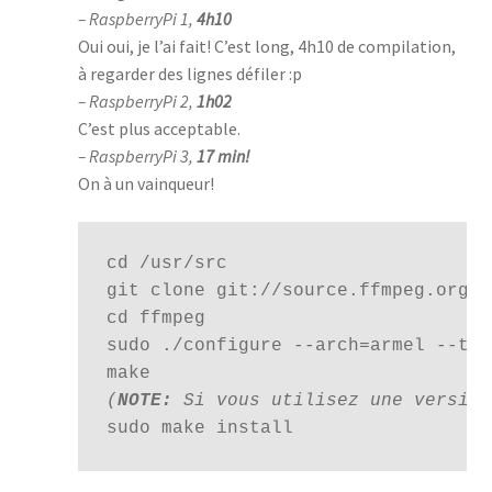
– RaspberryPi 1,
4h10
Oui oui, je l’ai fait! C’est long, 4h10 de compilation,
à regarder des lignes défiler :p
– RaspberryPi 2,
1h02
C’est plus acceptable.
– RaspberryPi 3,
17 min!
On à un vainqueur!
cd
/
usr
/
cd 
sudo
.
/
configure
--
arch
=
armel
--
tar
(
NOTE:
 Si vous utilisez une version
sudo 
make 
install