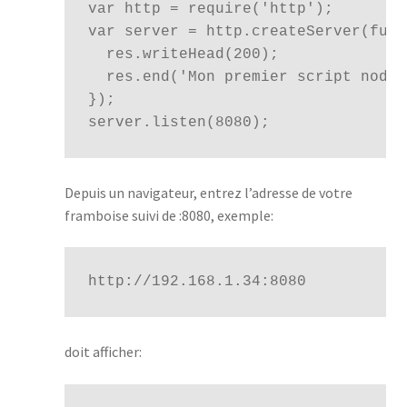
var http = require('http');

var server = http.createServer(func
  res.writeHead(200);

  res.end('Mon premier script node.
});

server.listen(8080);
Depuis un navigateur, entrez l’adresse de votre
framboise suivi de :8080, exemple:
http://192.168.1.34:8080
doit afficher: