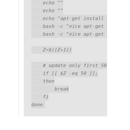
    echo ""

    echo ""

    echo "apt-get install -y -q $p
    bash -c "nice apt-get install 
    bash -c "nice apt-get clean -y
    Z=$((Z+1))

    # update only first 50 package
    if [[ $Z -eq 50 ]];

    then

        break

    fi

done