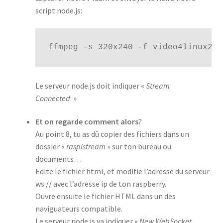
script node.js:
ffmpeg -s 320x240 -f video4linux2 -
Le serveur node.js doit indiquer «
Stream
Connected
: »
Et on regarde comment alors
?
Au point 8, tu as dû copier des fichiers dans un
dossier «
raspistream
» sur ton bureau ou
documents…
Edite le fichier html, et modifie l’adresse du serveur
ws:// avec l’adresse ip de ton raspberry.
Ouvre ensuite le fichier HTML dans un des
naviguateurs compatible.
Le serveur node.js va indiquer «
New WebSocket