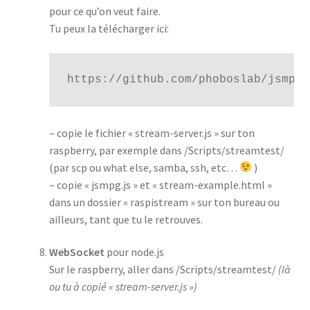
pour ce qu’on veut faire.
Tu peux la télécharger ici:
https://github.com/phoboslab/jsmpeg
– copie le fichier « stream-server.js » sur ton
raspberry, par exemple dans /Scripts/streamtest/
(par scp ou what else, samba, ssh, etc…
)
– copie « jsmpg.js » et « stream-example.html »
dans un dossier « raspistream » sur ton bureau ou
ailleurs, tant que tu le retrouves.
WebSocket
pour node.js
Sur le raspberry, aller dans /Scripts/streamtest/
(là
ou tu à copié « stream-server.js »)