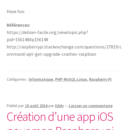
Have fun.
Références:
https://debian-facile.org/viewtopic.php?
pid=156148#p156148
http://raspberrypi.stackexchange.com/questions/27819/c
ommand-apt-get-upgrade-crashes-raspbian
Catégories :
Informatique
,
PHP-MySQL-Linux
,
Raspberry Pi
Publié par
15 août 2016
par
Eddy
—
Laisser un commentaire
Création d’une app iOS