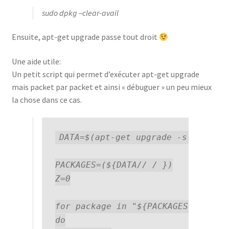
sudo dpkg –clear-avail
Ensuite, apt-get upgrade passe tout droit
Une aide utile:
Un petit script qui permet d’exécuter apt-get upgrade
mais packet par packet et ainsi « débuguer » un peu mieux
la chose dans ce cas.
DATA=$(apt-get upgrade -s -y -q |
PACKAGES=(${DATA// / })

Z=0

for package in "${PACKAGES[@]}";

do
