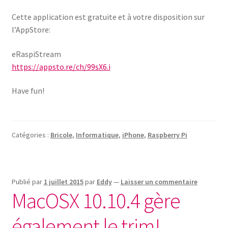
Cette application est gratuite et à votre disposition sur
l’AppStore:
eRaspiStream
https://appsto.re/ch/99sX6.i
Have fun!
Catégories :
Bricole
,
Informatique
,
iPhone
,
Raspberry Pi
Publié par
1 juillet 2015
par
Eddy
—
Laisser un commentaire
MacOSX 10.10.4 gère
également le trim!