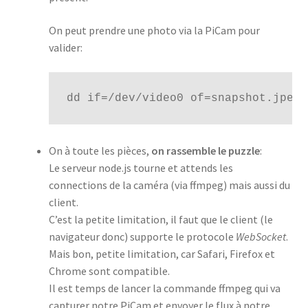
On peut prendre une photo via la PiCam pour
valider:
dd if=/dev/video0 of=snapshot.jpeg 
On à toute les pièces,
on rassemble le puzzle
:
Le serveur node.js tourne et attends les
connections de la caméra (via ffmpeg) mais aussi du
client.
C’est la petite limitation, il faut que le client (le
navigateur donc) supporte le protocole
WebSocket
.
Mais bon, petite limitation, car Safari, Firefox et
Chrome sont compatible.
Il est temps de lancer la commande ffmpeg qui va
capturer notre PiCam et envoyer le flux à notre