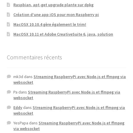
Raspbian, apt-get upgrade plante sur dpkg
Création d’une app iOS pour mon Raspberry pi
MacOSX 10.10.4 gère également le trim!
MacOSX 10.11 et Adobe CreativeSuite 6, java, solution
Commentaires récents
mk3d
dans
Streaming RaspberryPi avec Node.js et ffmpeg via
websocket
Pa
dans
Streaming RaspberryPi avec Node.js et ffmpeg via
websocket
Eddy
dans
Streaming RaspberryPi avec Node.js et ffmpeg via
websocket
YesPapa
dans
Streaming RaspberryPi avec Node.js et ffmpeg
via websocket