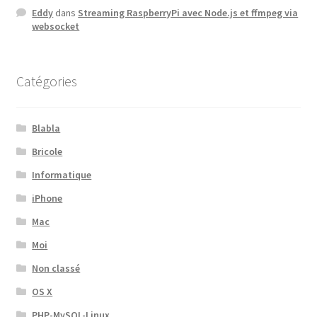
Eddy
dans
Streaming RaspberryPi avec Node.js et ffmpeg via
websocket
Catégories
Blabla
Bricole
Informatique
iPhone
Mac
Moi
Non classé
OS X
PHP-MySQL-Linux