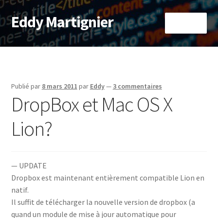
Eddy Martignier
Aller
Aller
Menu
à
au
la
contenu
Accueil
navigation
À propos
Publié par
8 mars 2011
par
Eddy
—
3 commentaires
DropBox et Mac OS X
Informatique
Lion?
RaspberryPi
— UPDATE
Dropbox est maintenant entièrement compatible Lion en
natif.
Il suffit de télécharger la nouvelle version de dropbox (a
quand un module de mise à jour automatique pour